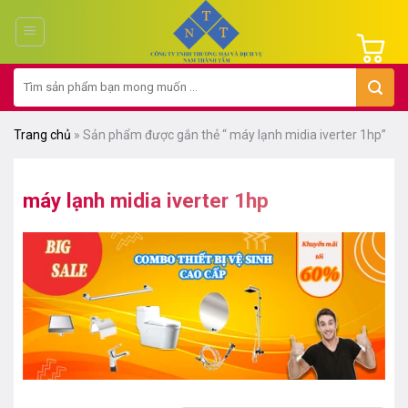
Chuyển
đến
nội
Tìm
dung
kiếm:
Trang chủ
»
Sản phẩm được gắn thẻ “ máy lạnh midia iverter 1hp”
máy lạnh midia iverter 1hp