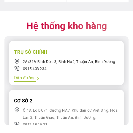
6.500.000₫.
Hệ thống kho hàng
TRỤ SỞ CHÍNH
2A/31A Bình Đức 3, Bình Hoà, Thuận An, Bình Dương
0915.403.234
Dẫn đường
CƠ SỞ 2
Ô 13, Lô DC74, đường NA7, Khu dân cư Việt Sing, Hòa
Lân 2, Thuận Giao, Thuận An, Bình Dương.
0912.18.16.21