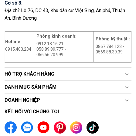
Cơ sở 3:
Địa chỉ: Lô 76, DC 43, Khu dân cư Việt Sing, An phú, Thuận
An, Bình Dương.
Phòng kinh doanh:
Phòng kỹ thuật :
Hotline:
0912.18.16.21 -
0867.784.123 -
0915.403.234
058.89.89.777 -
0569.88.39.39
056.56.20.999
HỖ TRỢ KHÁCH HÀNG
DANH MỤC SẢN PHẨM
DOANH NGHIỆP
KẾT NỐI VỚI CHÚNG TÔI