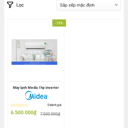
Lọc
-13%
Máy lạnh Media 1hp inverter
0 đánh giá
Được
6.500.000
₫
7.500.000
₫
xếp
Giá
Giá
hạng
gốc
hiện
0
là:
tại
5
7.500.000₫.
là:
sao