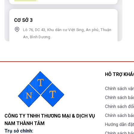
CƠ SỞ 3
Lô 76, DC 43, Khu dân cư Việt Sing, An phú, Thuận
An, Bình Dương.
58.89.89.777
Dẫn đường
HỖ TRỢ KHÁ
Chính sách vậ
Chính sách bả
Chính sách đổi
Chính sách bả
CÔNG TY TNHH THƯƠNG MẠI & DỊCH VỤ
NAM THÀNH TÂM
Hướng dẫn đặt
Trụ sở chính:
Chính sách bảo