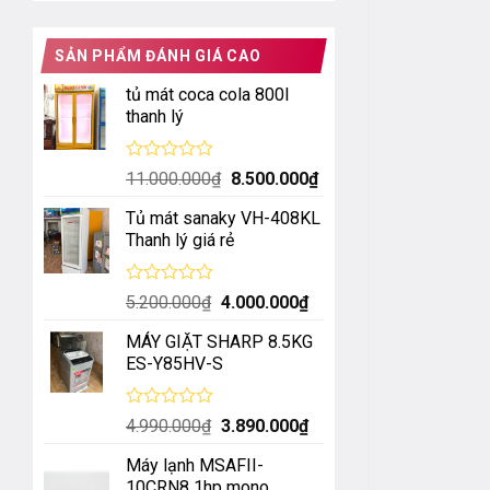
SẢN PHẨM ĐÁNH GIÁ CAO
tủ mát coca cola 800l
thanh lý
Được
Giá
Giá
11.000.000
₫
8.500.000
₫
xếp
gốc
hiện
hạng
Tủ mát sanaky VH-408KL
là:
tại
0
Thanh lý giá rẻ
5
11.000.000₫.
là:
sao
8.500.000₫.
Được
Giá
Giá
5.200.000
₫
4.000.000
₫
xếp
gốc
hiện
hạng
MÁY GIẶT SHARP 8.5KG
là:
tại
0
ES-Y85HV-S
5
5.200.000₫.
là:
sao
4.000.000₫.
Được
Giá
Giá
4.990.000
₫
3.890.000
₫
xếp
gốc
hiện
hạng
Máy lạnh MSAFII-
là:
tại
0
10CRN8 1hp mono