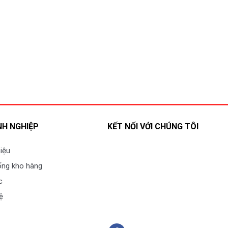
H NGHIỆP
KẾT NỐI VỚI CHÚNG TÔI
hiệu
ống kho hàng
c
ệ