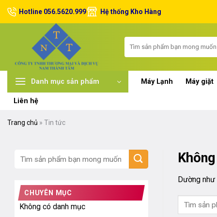
Chuyển
Hotline 056.5620.999
Hệ thống Kho Hàng
đến
nội
dung
Tìm
kiếm:
Máy Lạnh
Máy giặt
Danh mục sản phẩm
Liên hệ
Trang chủ
»
Tin tức
Không 
Dường như c
CHUYÊN MỤC
Không có danh mục