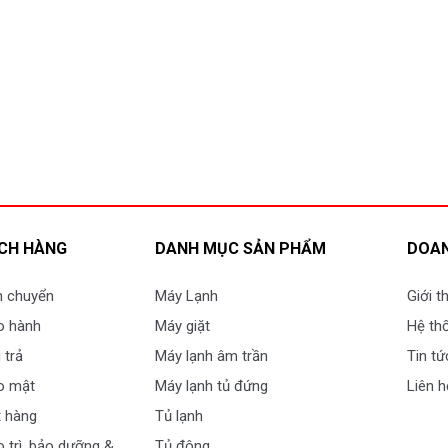
CH HÀNG
DANH MỤC SẢN PHẨM
DOAN
n chuyển
Máy Lạnh
Giới t
o hành
Máy giặt
Hệ th
 trả
Máy lạnh âm trần
Tin tứ
o mật
Máy lạnh tủ đứng
Liên h
 hàng
Tủ lạnh
 trì, bảo dưỡng &
Tủ đông