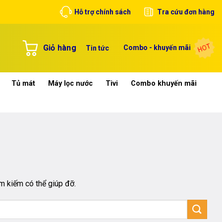
Hỗ trợ chính sách
Tra cứu đơn hàng
HOT
Giỏ hàng
Combo - khuyến mãi
Tin tức
Tủ mát
Máy lọc nước
Tivi
Combo khuyến mãi
m kiếm có thể giúp đỡ.