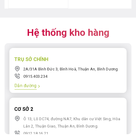
là:
tại
5
10.500.000₫.
là:
sao
8.500.000₫.
Hệ thống kho hàng
TRỤ SỞ CHÍNH
2A/31A Bình Đức 3, Bình Hoà, Thuận An, Bình Dương
0915.403.234
Dẫn đường
CƠ SỞ 2
Ô 13, Lô DC74, đường NA7, Khu dân cư Việt Sing, Hòa
Lân 2, Thuận Giao, Thuận An, Bình Dương.
0912.18.16.21