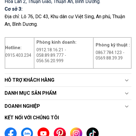
Hòa Lân 2, Thuận Giao, Thuận An, Bình Dương.
Cơ sở 3:
Địa chỉ: Lô 76, DC 43, Khu dân cư Việt Sing, An phú, Thuận
An, Bình Dương.
Phòng kinh doanh:
Phòng kỹ thuật :
Hotline:
0912.18.16.21 -
0867.784.123 -
0915.403.234
058.89.89.777 -
0569.88.39.39
056.56.20.999
HỖ TRỢ KHÁCH HÀNG
DANH MỤC SẢN PHẨM
DOANH NGHIỆP
KẾT NỐI VỚI CHÚNG TÔI