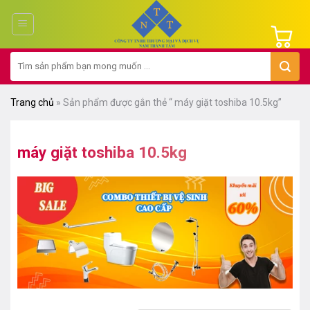
Chuyển
đến
nội
Tìm
dung
kiếm:
Trang chủ
»
Sản phẩm được gắn thẻ “ máy giặt toshiba 10.5kg”
máy giặt toshiba 10.5kg