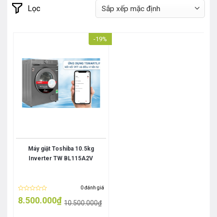
Lọc
-19%
Máy giặt Toshiba 10.5kg
Inverter TW BL115A2V
0 đánh giá
Được
8.500.000
₫
10.500.000
₫
xếp
Giá
Giá
hạng
gốc
hiện
0